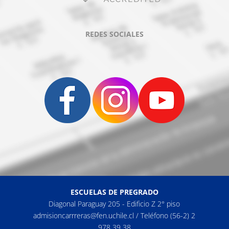
REDES SOCIALES
ESCUELAS DE PREGRADO
Diagonal Paraguay 205 - Edificio Z 2° piso
admisioncarrreras@fen.uchile.cl / Teléfono (56-2) 2
978 39 38