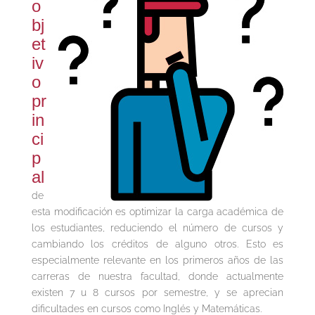
o
bj
et
iv
o
pr
in
ci
p
al
de
esta modificación es optimizar la carga académica de
los estudiantes, reduciendo el número de cursos y
cambiando los créditos de alguno otros. Esto es
especialmente relevante en los primeros años de las
carreras de nuestra facultad, donde actualmente
existen 7 u 8 cursos por semestre, y se aprecian
dificultades en cursos como Inglés y Matemáticas.