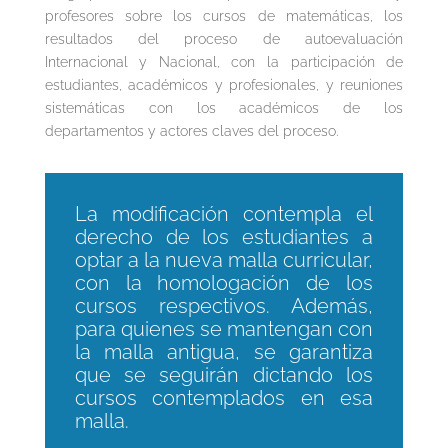
profesores sobre los cursos de matemáticas, los
resultados del proceso de autoevaluación
Internacional y Nacional, con la participación de
estudiantes, académicos y profesionales, y reuniones
sistemáticas con los académicos de los
departamentos y actores claves del proceso.
La modificación contempla el
derecho de los estudiantes a
optar a la nueva malla curricular,
con la homologación de los
cursos respectivos. Además,
para quienes se mantengan con
la malla antigua, se garantiza
que se seguirán dictando los
cursos contemplados en esa
malla.