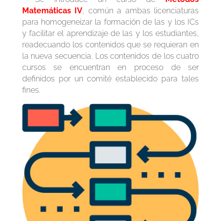
Matemáticas IV
, común a ambas licenciaturas
para homogeneizar la formación de las y los ICs
y facilitar el aprendizaje de las y los estudiantes,
readecuando los contenidos que se requieran en
la nueva secuencia. Los contenidos de los cuatro
cursos se encuentran en proceso de ser
definidos por un comité establecido para tales
fines.