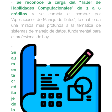
•
Se reconoce la carga del “Taller de
Habilidades Computacionales” de 2 a 6
créditos
y se cambia el nombre por
“Aplicaciones de Manejo de Datos”, lo cual le da
una mirada más profunda a la temática de
sistemas de manejo de datos, fundamental para
el profesional de hoy.
•
Se
au
m
en
ta
cr
ed
ita
je
de
lo