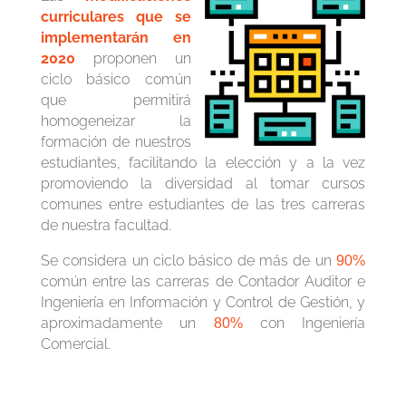
curriculares que se
implementarán en
2020
proponen un
ciclo básico común
que permitirá
homogeneizar la
formación de nuestros
estudiantes, facilitando la elección y a la vez
promoviendo la diversidad al tomar cursos
comunes entre estudiantes de las tres carreras
de nuestra facultad.
Se considera un ciclo básico de más de un
90%
común entre las carreras de Contador Auditor e
Ingeniería en Información y Control de Gestión, y
aproximadamente un
con Ingeniería
80%
Comercial.