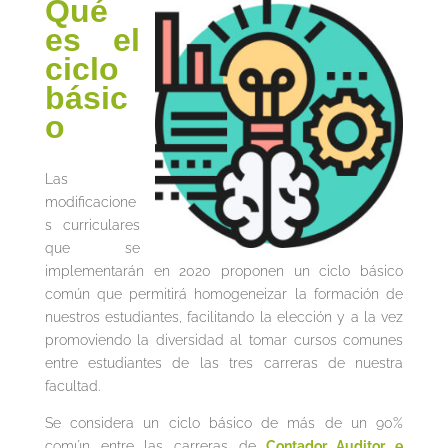
Qué
es el
ciclo
básic
o
Las
modificacione
s curriculares
que se
implementarán en 2020 proponen un ciclo básico
común que permitirá homogeneizar la formación de
nuestros estudiantes, facilitando la elección y a la vez
promoviendo la diversidad al tomar cursos comunes
entre estudiantes de las tres carreras de nuestra
facultad.
Se considera un ciclo básico de más de un 90%
común entre las carreras de
Contador Auditor e