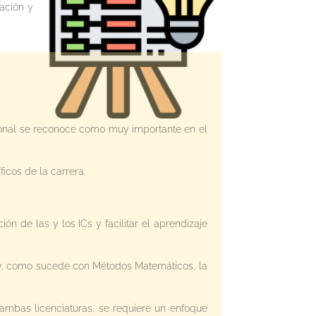
ación y
cional se reconoce como muy importante en el
icos de la carrera.
n de las y los ICs y facilitar el aprendizaje
II y, como sucede con Métodos Matemáticos, la
ambas licenciaturas, se requiere un enfoque