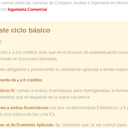
común entre las carreras de Contador Auditor e Ingeniería en Inform
 con
Ingeniería Comercial
.
te ciclo básico
6.
ando a 4 los créditos. área que en el proceso de autoevaluación na
nciada en el proceso formativo.
endo obligatorio y preservando su orientación aplicada a temas específ
enta de 4 a 6 créditos
.
ticas IV
, común a ambas licenciaturas para homogeneizar la formació
ntenidos que se requieran en la nueva secuencia.
nes a ambas licenciaturas
, los que se denominarán Estadística I y 
 ciclo básico de las y los ICs.
por el de Economía Aplicada
. Se consideró que, al ser común para 