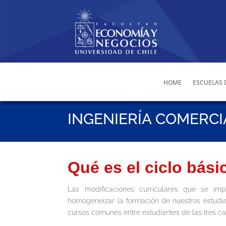
HOME
ESCUELAS 
INGENIERÍA COMERCI
Qué es el ciclo bási
Las modificaciones curriculares que se i
homogeneizar la formación de nuestros estudian
cursos comunes entre estudiantes de las tres ca