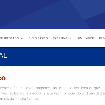
DE PREGRADO
CICLO BÁSICO
CARRERAS
SIMULADOR
PRE
AL
co
mplementarán en 2020 proponen un ciclo básico común que pe
tes, facilitando la elección y a la vez promoviendo la diversidad a
rreras de nuestra facultad.