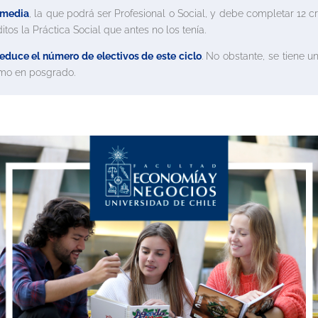
ermedia
, la que podrá ser Profesional o Social, y debe completar 12 c
tos la Práctica Social que antes no los tenía.
reduce el número de electivos de este ciclo
. No obstante, se tiene 
omo en posgrado.